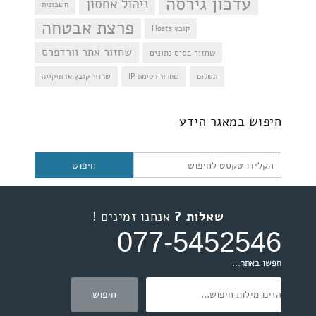
עדכון גירסה
ניהול אחסון
חשבונית
פרצת אבטחה
קובץ Hosts
שחזור אתר וורדפרס
שחזור בסיס נתונים
תשלום
שחרור חסימת IP
שחזור קובץ או תיקייה
חיפוש
חיפוש במאגר הידע
שאלות ?
אנחנו זמינים !
077-5452546
חפשו באתר...