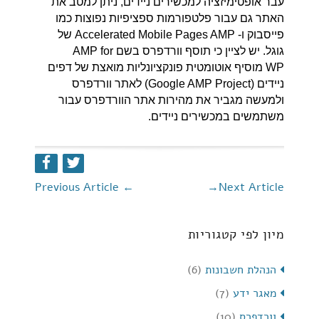
עבר אופטימיזציה למכשירים ניידים, ניתן למטב את
האתר גם עבור פלטפורמות ספציפיות נפוצות כמו
פייסבוק ו- Accelerated Mobile Pages AMP של
גוגל. יש לציין כי תוסף וורדפרס בשם AMP for
WP מוסיף אוטומטית פונקציונליות מואצת של דפים
ניידים (Google AMP Project) לאתר וורדפרס
ולמעשה מגביר את מהירות אתר הוורדפרס עבור
משתמשים במכשירים ניידים.
Previous Article
←
→
Next Article
מיון לפי קטגוריות
הנהלת חשבונות
(6)
מאגר ידע
(7)
וורדפרס
(10)