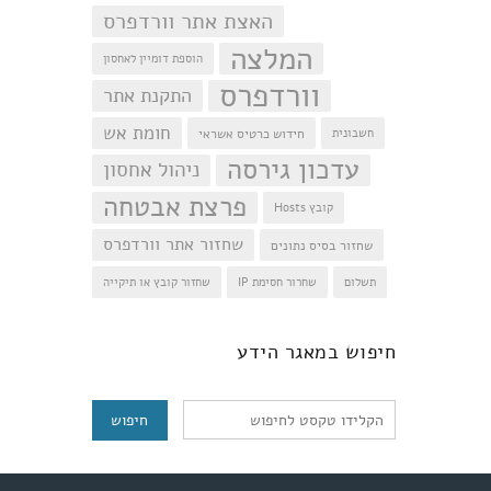
האצת אתר וורדפרס
המלצה
הוספת דומיין לאחסון
וורדפרס
התקנת אתר
חומת אש
חידוש כרטיס אשראי
חשבונית
עדכון גירסה
ניהול אחסון
פרצת אבטחה
קובץ Hosts
שחזור אתר וורדפרס
שחזור בסיס נתונים
תשלום
שחרור חסימת IP
שחזור קובץ או תיקייה
חיפוש
חיפוש במאגר הידע