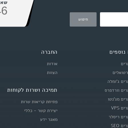
שאל
46
נוספים
החברה
רים
אודות
רטואלים
הצוות
רים ג'ומלה
תמיכה ושרות לקוחות
רים וורדפרס
רים מג'נטו
פתיחת קריאות שרות
ם VPS
יצירת קשר - כללי
רים ריסלר
מאגר ידע
ם SEO