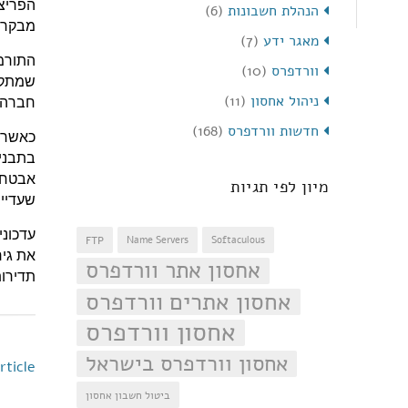
הנהלת חשבונות
(6)
מבקרי
מאגר ידע
(7)
וורדפרס
(10)
שמתקן 
ניהול אחסון
(11)
חברה.
חדשות וורדפרס
(168)
כאשר מ
בתבניו
אבטחה 
מיון לפי תגיות
שעדיין
עדכוני
FTP
Name Servers
Softaculous
את גיר
אחסון אתר וורדפרס
תדירו
אחסון אתרים וורדפרס
אחסון וורדפרס
אחסון וורדפרס בישראל
rticle
ביטול חשבון אחסון