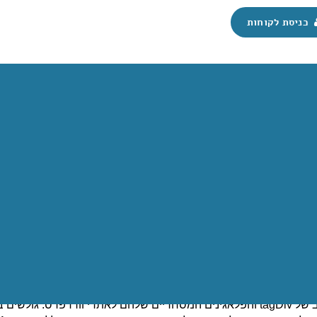
כניסת לקוחות
רך תבניות עיצוב ו
אתר sucuri מדווח על כך שחודש אוגוסט 018
העיצוב של tagDiv והפלאגינים המסחריים שלהם לאתרי וורדפרס. 