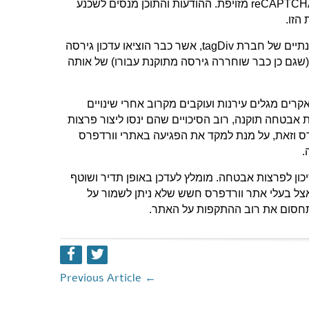
הפריצה לאתרים, הגיעו לדפים בעלי כתובות .com אקראיות שכללו תמונת reCAPTCHA מזויפת. ההודעות והתוכן מנסים לשכנע
הזו.
התורמים העיקריים לגל זה של מתקפת הפניות, הינם תבניות עיצוב בנות כשנתיים של חברת tagDiv, אשר כבר הוציאו עדכון גירסה
 (שגם כן כבר שוחררה גירסה מתוקנת עבורו) של אותה
רים מגלים עירנות ועוקבים מקרוב אחרי שינויים
 אבטחה תוקנה, רוב הסיכויים שהם ינסו ליצור פרצות
רס וזאת, על מנת למקד את הפגיעה באתרי וורדפרס
.
יכון לפרצות אבטחה. מומלץ לעדכן באופן תדיר ושוטף
אצל בעלי אתר וורדפרס חשש שלא ניתן לשמור על
תחסום את רוב ההתקפות על האתר.
Previous Article
←