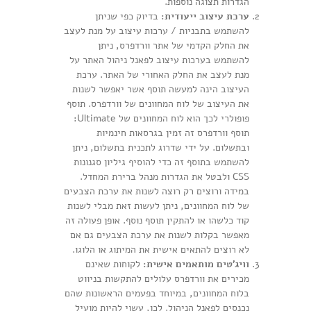
הגדרות תצוגה נוספות.
ערכת עיצוב ייעודית:
בדיוק כפי שניתן
להשתמש בתבניות / ערכות עיצוב על מנת לעצב
את החלק הקדמי של אתר וורדפרס, ניתן
להשתמש בערכות עיצוב לפאנל ניהול האתר על
מנת לעצב את החלק האחורי של האתר. ערכת
העיצוב הינה למעשה תוסף אשר יאפשר לשנות
את העיצוב של לוח המחוונים של וורדפרס. תוסף
פופולרי לכך הוא לוח המחוונים של Ultimate:
תוסף וורדפרס זה זמין בגרסאות חינמיות
ובתשלום. על ידי שדרוג לתכנית בתשלום, ניתן
להשתמש בתוסף זה כדי להוסיף גיליון סגנונות
CSS ולבטל את הגדרות מנהל ברירת המחדל.
במידה ורוצים רק רוצה לשנות את ערכת הצבעים
של לוח המחוונים, ניתן לעשות זאת מבלי לשנות
קוד כלשהו או להתקין תוסף נוסף. אופן פעולה זה
מאפשר בקלות לשנות את ערכת הצבעים גם אם
לא רוצים להתאים אישית את המיתוג או הלוגו.
וויג'טים מותאמים אישית:
לקוחות שאינם
מכירים את וורדפרס עלולים להתקשות בניווט
בלוח המחוונים, במיוחד בפעמים הראשונות שהם
נכנסים לפאנל הניהול. לכן, עשוי להיות מועיל