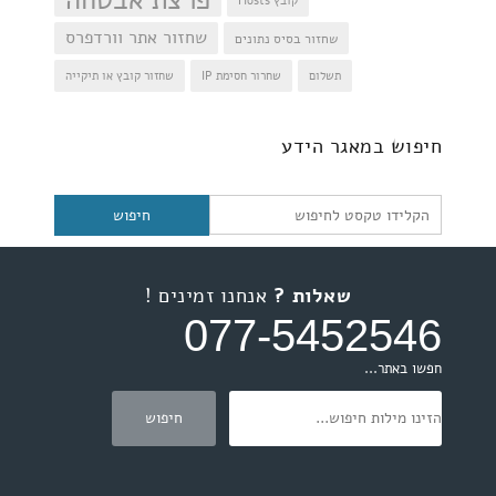
פרצת אבטחה
קובץ Hosts
שחזור אתר וורדפרס
שחזור בסיס נתונים
תשלום
שחרור חסימת IP
שחזור קובץ או תיקייה
חיפוש
חיפוש במאגר הידע
שאלות ?
אנחנו זמינים !
077-5452546
חפשו באתר...