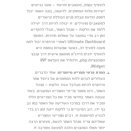
להוסיף עצות, משאבים ותיעוד – אשר נגישים
ישירות מלוח המחוונים. לדוגמה, בונה האתר יכול
לספק הודעת קבלת פנים הכוללת קישורים
למשאבים מועילים. זו יכולה להיות דרך יעילה
ללמד את הלקוח – מנהל האתר, מבלי להקדיש
זמן רב מדי במענה על שאלות חוזרות. התוסף
Ultimate Dashboard לאתרי וורדפרס יכול לתת
מענה לסעיף זה, כאשר אפשרות נוספת היא
להוסיף ידנית ווידג'ט מותאם אישית דרך קובץ
הפונקציות.php, ולהחיל את הקלאס WP
Widget.
הסרת פרטי תפריט מיותרים:
אחד הדברים
העלולים לגרום ללוח המחוונים של ניהול אתר
וורדפרס להיות מבלבל עבור הלקוח – מנהל
האתר, הינו מספר פריטי התפריט המוצגים. בעוד
שבונה האתר בוודאי מכיר את כל הפריטים הללו
ומכיר את דרכו במרכז השליטה של האתר כמו גב
כף ידו, רוב הסיכויים כי ללקוח ייקח זמן רב כדי
להגיע למיומנות זו. רבים מפריטי התפריט
שאליהם צריך מנהל האתר לגשת, מעטים הרבה
יותר מאלו המוצגים הלכה למעשה ומסיבה זו