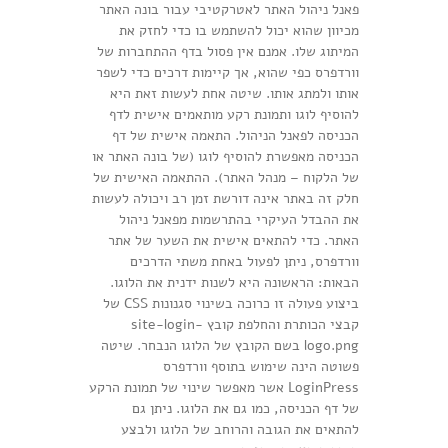
פאנל ניהול האתר לאטרקטיבי עבור בונה האתר
מכיוון שהוא יכול להשתמש בו כדי לחזק את
המיתוג שלו. אמנם אין פסול בדף ההתחברות של
וורדפרס כפי שהוא, אך קיימות דרכים כדי לשפר
אותו ולמתג אותו. שיטה אחת לעשות זאת היא
להוסיף לוגו ותמונת רקע מותאמים אישית לדף
הכניסה לפאנל הניהול. התאמה אישית של דף
הכניסה מאפשרת להוסיף לוגו (של בונה האתר או
של הלקוח – מנהל האתר). ההתאמה האישית של
חלק זה באתר אינה דורשת זמן רב ויכולה לעשות
את ההבדל העיקרי בהתרשמות מפאנל ניהול
האתר. כדי להתאים אישית את השער של אתר
וורדפרס, ניתן לפעול באחת משתי הדרכים
הבאות: הראשונה היא לשנות ידנית את הלוגו.
ביצוע פעולה זו כרוכה בשינוי סגנונות CSS של
קבצי הכותרת והחלפת קובץ site-login-
logo.png בשם הקובץ של הלוגו הנבחר. שיטה
פשוטה הינה שימוש בתוסף וורדפרס
LoginPress אשר מאפשר שינוי של תמונת הרקע
של דף הכניסה, כמו גם את הלוגו. ניתן גם
להתאים את הגובה והרוחב של הלוגו ולבצע