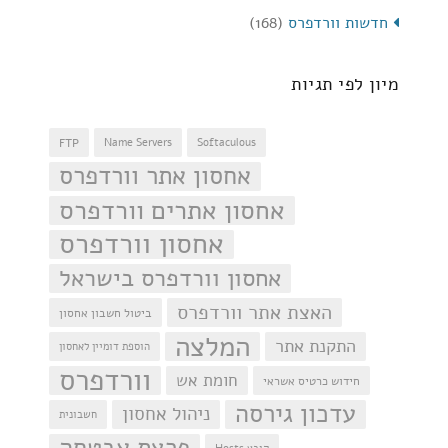
חדשות וורדפרס
(168)
מיון לפי תגיות
FTP
Name Servers
Softaculous
אחסון אתר וורדפרס
אחסון אתרים וורדפרס
אחסון וורדפרס
אחסון וורדפרס בישראל
האצת אתר וורדפרס
ביטול חשבון אחסון
המלצה
התקנת אתר
הוספת דומיין לאחסון
וורדפרס
חומת אש
חידוש כרטיס אשראי
עדכון גירסה
ניהול אחסון
חשבונית