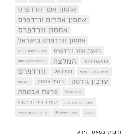
אחסון אתר וורדפרס
אחסון אתרים וורדפרס
אחסון וורדפרס
אחסון וורדפרס בישראל
האצת אתר וורדפרס
ביטול חשבון אחסון
המלצה
התקנת אתר
הוספת דומיין לאחסון
וורדפרס
חומת אש
חידוש כרטיס אשראי
עדכון גירסה
ניהול אחסון
חשבונית
פרצת אבטחה
קובץ Hosts
שחזור אתר וורדפרס
שחזור בסיס נתונים
תשלום
שחרור חסימת IP
שחזור קובץ או תיקייה
חיפוש
חיפוש במאגר הידע