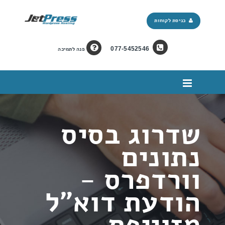
כניסת לקוחות
077-5452546
פנה לתמיכה
שדרוג בסיס
נתונים
וורדפרס -
הודעת דוא"ל
מזוייפת