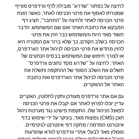
לחיצה על כפתור "שדרוג" מובילה לדף וורדפרס מזוייף
שמטרתו לאסוף את פרטי הכניסה לאתר, כאשר הזנת
פרטי הכניסה לאתר ולחיצה על "התחבר", תציג דף
המבקש את כתובת האתר ואם שם המשתמש. הדבר
חשוד מאד היות והמשתמש כבר הזין את פרטי
הכניסה בשלב הקודם, כך שלא ברור אם המטרה היא
להזין מחדש את פרטי הכניסה לניהול אתר הוורדפרס,
או לצורך חיפוש שם המשתמש בבסיס הנתונים של
האתר. לחיצה על "שדרוג מסד נתונים וורדפרס"
תשלים את השלב הסופי של ההתקפה ותשלח את
פרטי הכניסה לניהול אתר הוורדפרס ואת כתובת
האתר אל ההאקרים.
גם אם אתר וורדפרס מעודכן ותקין לחלוטין, האקרים
עדיין יוכלו לפרוץ לאתר אם יקבלו את פרטי הכניסה
לפאנל הניהול שלו. התקפות פישינג נגד מערכות ניהול
תוכן (CMS) נפוצות מאד, בעיקר על ידי שימוש בדף
אינטרנט המדמה / מחקה דפי אינטרנט לגיטימיים.
מומלץ מאד לבעלי אתרי וורדפרס לוודא שהודעות