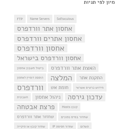
מיון לפי תגיות
FTP
Name Servers
Softaculous
אחסון אתר וורדפרס
אחסון אתרים וורדפרס
אחסון וורדפרס
אחסון וורדפרס בישראל
האצת אתר וורדפרס
ביטול חשבון אחסון
המלצה
התקנת אתר
הוספת דומיין לאחסון
וורדפרס
חומת אש
חידוש כרטיס אשראי
עדכון גירסה
ניהול אחסון
חשבונית
פרצת אבטחה
קובץ Hosts
שחזור אתר וורדפרס
שחזור בסיס נתונים
תשלום
שחרור חסימת IP
שחזור קובץ או תיקייה