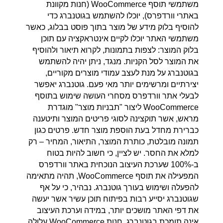
משתמשי תוסף WooCommerce (חנות מקוונת
באתרי וורדפרס), יוכלו להשתמש בגוטנברג כדי
להוסיף בלוק מידע של מוצר בתוך פוסט בבלוג, כאשר
משתמשי האתר יוכלו לקיים אינטראקציה עם תוכן
בלוק המוצר: לצפות בתמונות, לקרוא תיאור ולהוסיף
את המוצר לסל הקניות. מנגד, ניתן יהיה להשתמש
בגוטנברג על מנת לעצב עמודי מוצרים מקוריים,
יצירתיים ומרשימים יותר מאי פעם. גוטנברג יאפשר
לבעלי אתר וורדפרס מסחרי העושה שימוש בתוסף
WooCommerce ליצור "תבניות מוצר" מוגדרת
מראש, אשר תוקצינה לסוגי פריטים המוצר ותיטענה
כברירת מחדל בעת הוספת מוצר חדש. פרטים כגון
תמונה מובלטת, כותרת המוצר, התיאור, המחיר – רק
למלא את החסר. יש לציין, כי חשוב להיות בטוח
ב-100% שערכת העיצוב הנוכחית באתר וורדפרס
המפעילה את תוסף WooCommerce, תהיה מתאימה
להפעלה ושימוש בעורך גוטנברג. נבהיר, כי על אף
שגוטנברג יסייע רבות בפיתוח תוכן עשיר אשר יעשה
את דפי האתר מושכים יותר, במידה וערכת העיצוב
אינה תומכת בגוטנברג, חנות WooCommerce עלולה