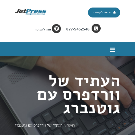
כניסת לקוחות
077-5452546
פנה לתמיכה
העתיד של
וורדפרס עם
גוטנברג
ראשי
\
העתיד של וורדפרס עם גוטנברג