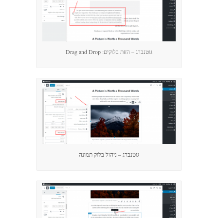
גוטנברג – הזזת בלוקים: Drag and Drop
גוטנברג – ניהול בלוק תמונה