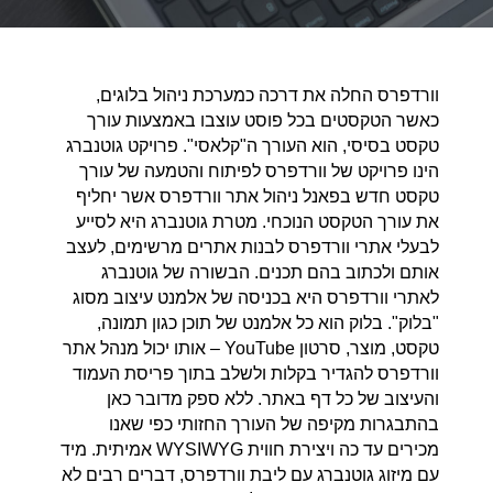
וורדפרס החלה את דרכה כמערכת ניהול בלוגים,
כאשר הטקסטים בכל פוסט עוצבו באמצעות עורך
טקסט בסיסי, הוא העורך ה"קלאסי". פרויקט גוטנברג
הינו פרויקט של וורדפרס לפיתוח והטמעה של עורך
טקסט חדש בפאנל ניהול אתר וורדפרס אשר יחליף
את עורך הטקסט הנוכחי. מטרת גוטנברג היא לסייע
לבעלי אתרי וורדפרס לבנות אתרים מרשימים, לעצב
אותם ולכתוב בהם תכנים. הבשורה של גוטנברג
לאתרי וורדפרס היא בכניסה של אלמנט עיצוב מסוג
"בלוק". בלוק הוא כל אלמנט של תוכן כגון תמונה,
טקסט, מוצר, סרטון YouTube – אותו יכול מנהל אתר
וורדפרס להגדיר בקלות ולשלב בתוך פריסת העמוד
והעיצוב של כל דף באתר. ללא ספק מדובר כאן
בהתבגרות מקיפה של העורך החזותי כפי שאנו
מכירים עד כה ויצירת חווית WYSIWYG אמיתית. מיד
עם מיזוג גוטנברג עם ליבת וורדפרס, דברים רבים לא