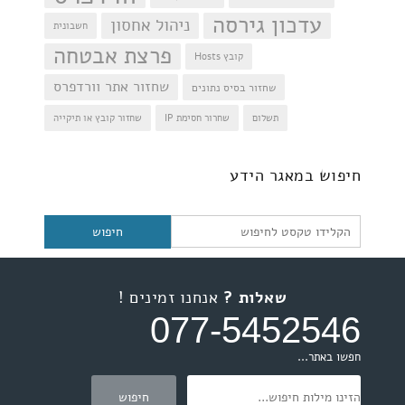
עדכון גירסה
ניהול אחסון
חשבונית
פרצת אבטחה
קובץ Hosts
שחזור אתר וורדפרס
שחזור בסיס נתונים
תשלום
שחרור חסימת IP
שחזור קובץ או תיקייה
חיפוש
חיפוש במאגר הידע
שאלות ?
אנחנו זמינים !
077-5452546
חפשו באתר...