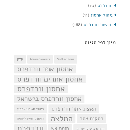
וורדפרס
(10)
ניהול אחסון
(11)
חדשות וורדפרס
(168)
מיון לפי תגיות
FTP
Name Servers
Softaculous
אחסון אתר וורדפרס
אחסון אתרים וורדפרס
אחסון וורדפרס
אחסון וורדפרס בישראל
האצת אתר וורדפרס
ביטול חשבון אחסון
המלצה
התקנת אתר
הוספת דומיין לאחסון
וורדפרס
חומת אש
חידוש כרטיס אשראי