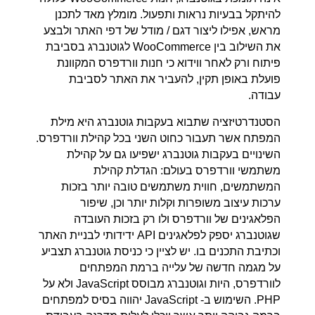
להיתקל בבעיות נראות ותפעול. מומלץ מאד לתכנן
מראש, אפילו ליצור דגם / מודל של דפי האתר ולבצע
את השילוב בין WooCommerce לגוטנברג בסביבת
פיתוח ורק לאחר ווידוא כי חנות וורדפרס המקוונת
פועלת באופן תקין, להעביר את האתר לסביבת
עבודה.
הסטנדרטיזציה שתבוא בעקבות גוטנברג היא מילת
המפתח אשר תעבור כחוט השני בכל קהילת וורדפרס.
השינויים בעקבות גוטנברג ישפיעו גם על קהילת
משתמשי וורדפרס בעולם: הגדלת קהילת
המשתמשים, חווית משתמשים טובה יותר בזכות
ערכות עיצוב משופרות וקלות יותר וכן, שיפור
הפלאגינים של וורדפרס ולו רק בזכות העובדה
שגוטנברג יספק לפלאגינים API ידידותי לבניית האתר
וכתיבת התכנים בו. יש לציין כי כניסת גוטנברג תצביע
על מגמה חדשה של עלייה ברמת המפתחים
לוורדפרס, היות וגוטנברג מבוסס JavaScript ולא על
PHP. השימוש ב- JavaScript יהווה בסיס למפתחים