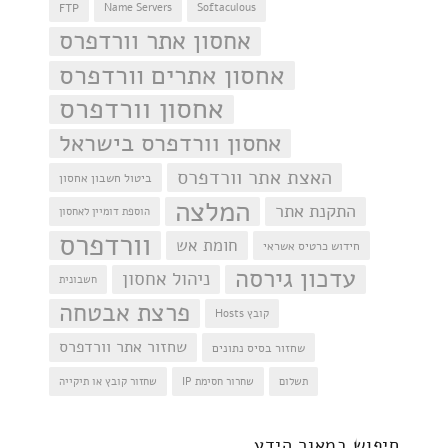
FTP
Name Servers
Softaculous
אחסון אתר וורדפרס
אחסון אתרים וורדפרס
אחסון וורדפרס
אחסון וורדפרס בישראל
האצת אתר וורדפרס
ביטול חשבון אחסון
המלצה
התקנת אתר
הוספת דומיין לאחסון
וורדפרס
חומת אש
חידוש כרטיס אשראי
עדכון גירסה
ניהול אחסון
חשבונית
פרצת אבטחה
קובץ Hosts
שחזור אתר וורדפרס
שחזור בסיס נתונים
תשלום
שחרור חסימת IP
שחזור קובץ או תיקייה
חיפוש
חיפוש במאגר הידע