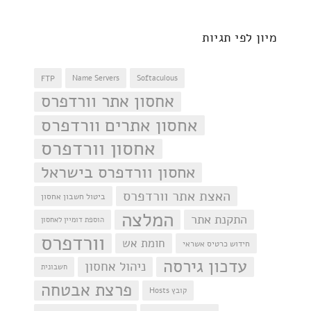
מיון לפי תגיות
FTP
Name Servers
Softaculous
אחסון אתר וורדפרס
אחסון אתרים וורדפרס
אחסון וורדפרס
אחסון וורדפרס בישראל
האצת אתר וורדפרס
ביטול חשבון אחסון
המלצה
התקנת אתר
הוספת דומיין לאחסון
וורדפרס
חומת אש
חידוש כרטיס אשראי
עדכון גירסה
ניהול אחסון
חשבונית
פרצת אבטחה
קובץ Hosts