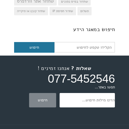
שחזור אתר וורדפרס
שחזור בסיס נתונים
תשלום
שחרור חסימת IP
שחזור קובץ או תיקייה
חיפוש
חיפוש במאגר הידע
שאלות ?
אנחנו זמינים !
077-5452546
חפשו באתר...