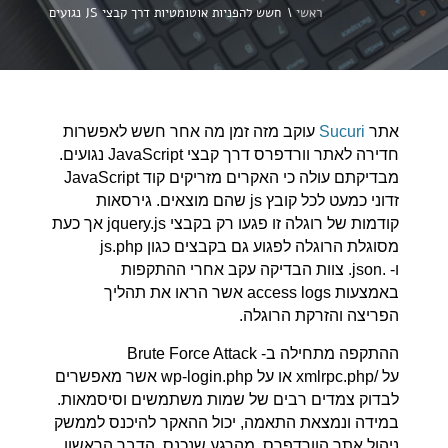
ראשי
\
חשש להפניות אוטומטיות דרך קבצי JS נגועים
אתר
Sucuri
עוקב מזה זמן מה אחר חשש לאפשרות
חדירה לאתר וורדפרס דרך קבצי JavaScript נגועים.
מבדיקתם עולה כי האקרים מזריקים קוד JavaScript
זדוני כמעט לכל קובץ js שהם מוצאים. גירסאות
קודמות של רוגלה זו פגעו רק בקבצי jquery.js אך כעת
מסוגלת הרוגלה לפגוע גם בקבצים כגון js.php
ו- .json. צוות הבדיקה עקב אחרי ההתקפות
באמצעות access logs אשר הראו את תהליך
הפריצה והזרקת הרוגלה.
ההתקפה מתחילה ב- Brute Force Attack
על /xmlrpc.php או על wp-login.php אשר מאפשרים
לבדוק צמדים רבים של שמות משתמשים וסיסמאות.
במידה ונמצאת התאמה, יכול ההאקר להיכנס לממשק
ניהול אתר הוורדפרס. מהרגע שנכנס, הדבר הראשון