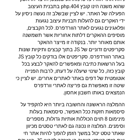
שהוא משנה הינו קובץ 404.php בתבנית העיצוב
הפעילה של האתר. יש לציין שבשלב זה נעשה ניסיון על
ידי האקרים גם להעלות תבניות עיצוב נגועות
ופלאגינים נגועים לאתר הוורדפרס. לכל הקבצים,
מוסיפים ההאקרים דלתות אחוריות אשר תשמשנה
אותם מאוחר יותר. בנקודה זו מייצר ההאקר
סקריפטים זדוניים של JS בתוך קבצים ותיקיות שונות
באתר הוורדפרס. סקריפטים אלו בודקים כל קובץ JS
בעל הרשאות כתיבה ומאפשרים להאקר לבצע בכל
קובץ כזה, כל שינוי שיעלה על דעתו, לרבות הפנייה
אוטומטית של דפים באתר לאתרים אחרים. יש לציין כי
שיטה זו מאפשרת גם פריצה לאתרי וורדפרס
הנמצאים באותו חשבון אחסון.
ההמלצה הראשונה והחשובה ביותר היא להקפיד על
סיסמאות חזקות ככל האפשר, סיסמאות בעלות
מינימום 8 תוים הכוללות אותיות גדולות, מספרים
וסימנים. המלצה זו נכונה גם לאתרי טסטים מכיוון
שאתר טסט יכול במשך הזמן להפוך להיות אתר חי