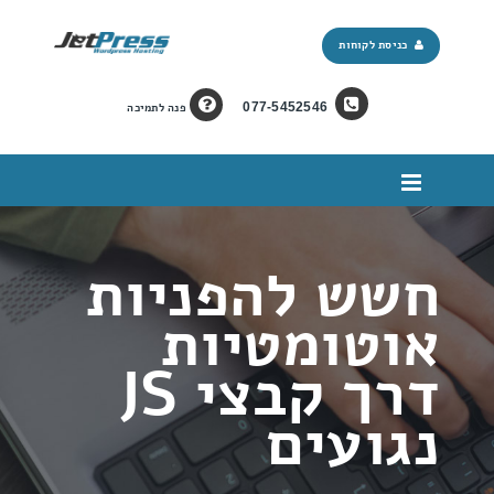
כניסת לקוחות
077-5452546
פנה לתמיכה
חשש להפניות
אוטומטיות
דרך קבצי JS
נגועים