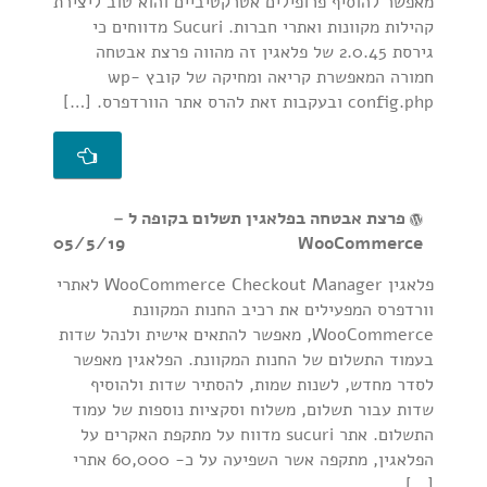
מאפשר להוסיף פרופילים אטרקטיביים והוא טוב ליצירת
קהילות מקוונות ואתרי חברות. Sucuri מדווחים כי
גירסת 2.0.45 של פלאגין זה מהווה פרצת אבטחה
חמורה המאפשרת קריאה ומחיקה של קובץ wp-
config.php ובעקבות זאת להרס אתר הוורדפרס. […]
פרצת אבטחה בפלאגין תשלום בקופה ל –
05/5/19
WooCommerce
פלאגין WooCommerce Checkout Manager לאתרי
וורדפרס המפעילים את רכיב החנות המקוונת
WooCommerce, מאפשר להתאים אישית ולנהל שדות
בעמוד התשלום של החנות המקוונת. הפלאגין מאפשר
לסדר מחדש, לשנות שמות, להסתיר שדות ולהוסיף
שדות עבור תשלום, משלוח וסקציות נוספות של עמוד
התשלום. אתר sucuri מדווח על מתקפת האקרים על
הפלאגין, מתקפה אשר השפיעה על כ- 60,000 אתרי
[…]