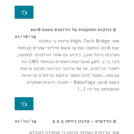
נוזקות ומתקפות על וורדפרס בשנת 2018
01/16/19
אתר High-Tech Bridge מדווח כי במהלך
שנת 2018 הותקפו ונפרצו עשות מיליוני אתרים מבוססי
מערכות ניהול תוכן, ביניהן גם אתרי וורדפרס. למעשה,
ניכר כי כ-46% מהפריצות לאתרים מבוססי CMS היו
לאתרי וורדפרס, על אף עדכוני הגירסה ותיקון פרצות
אבטחה. נסקור להלן מספר נוזקות וורדפרס קריטיות
בשנת 2018: BabaYaga – תוכנה זדונית ממוקדת
שהתגלתה על ידי […]
וורדפרס – עדכון גירסה 5.0.3
01/10/19
אתר וורדפרס העולמי מדווח כי שוחררה לקהילת