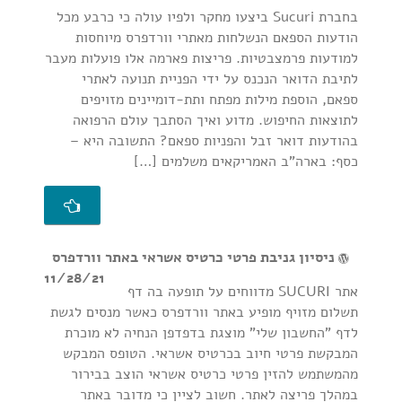
בחברת Sucuri ביצעו מחקר ולפיו עולה כי כרבע מכל
הודעות הספאם הנשלחות מאתרי וורדפרס מיוחסות
למודעות פרמצבטיות. פריצות פארמה אלו פועלות מעבר
לתיבת הדואר הנכנס על ידי הפניית תנועה לאתרי
ספאם, הוספת מילות מפתח ותת-דומיינים מזויפים
לתוצאות החיפוש. מדוע ואיך הסתבך עולם הרפואה
בהודעות דואר זבל והפניות ספאם? התשובה היא –
כסף: בארה"ב האמריקאים משלמים […]
ניסיון גניבת פרטי כרטיס אשראי באתר וורדפרס
11/28/21
אתר SUCURI מדווחים על תופעה בה דף
תשלום מזויף מופיע באתר וורדפרס כאשר מנסים לגשת
לדף "החשבון שלי" מוצגת בדפדפן הנחיה לא מוכרת
המבקשת פרטי חיוב בכרטיס אשראי. הטופס המבקש
מהמשתמש להזין פרטי כרטיס אשראי הוצב בבירור
במהלך פריצה לאתר. חשוב לציין כי מדובר באתר