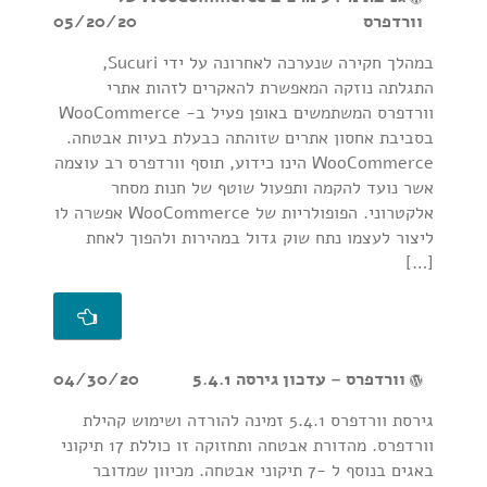
וורדפרס
05/20/20
במהלך חקירה שנערכה לאחרונה על ידי Sucuri,
התגלתה נוזקה המאפשרת להאקרים לזהות אתרי
וורדפרס המשתמשים באופן פעיל ב- WooCommerce
בסביבת אחסון אתרים שזוהתה כבעלת בעיות אבטחה.
WooCommerce הינו כידוע, תוסף וורדפרס רב עוצמה
אשר נועד להקמה ותפעול שוטף של חנות מסחר
אלקטרוני. הפופולריות של WooCommerce אפשרה לו
ליצור לעצמו נתח שוק גדול במהירות ולהפוך לאחת
[…]
וורדפרס – עדכון גירסה 5.4.1
04/30/20
גירסת וורדפרס 5.4.1 זמינה להורדה ושימוש קהילת
וורדפרס. מהדורת אבטחה ותחזוקה זו כוללת 17 תיקוני
באגים בנוסף ל -7 תיקוני אבטחה. מכיוון שמדובר