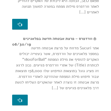
ספאם SEO, הכוונה היא ליכולת של האקרים להזריק
לאתר וורדפרס מילות מפתח במטרה למשוך תנועה
לאתרים […]
וורדפרס – פרצת אבטחה חדשה בפלאגינים
06/30/19
אתר Sucuri מדווח על פרצת אבטחה חדשה
במספר פלאגינים של וורדפרס, אשר בעטייה יכולים
האקרים להוסיף את מילת המפתח "1800ForBail"
לכותרת (Title) של אתרי וורדפרס פגיעים. נכון לרגע
זה מציג גוגל בתוצאות החיפוש שלו 158,000 תוצאות
עבור חיפוש מילת המפתח שהוזרקה לאתרי וורדפרס.
פרצת אבטחה זו נוצרה לאחר שהאקרים הצליחו לגשת
דרך פלאגינים פגיעים של […]