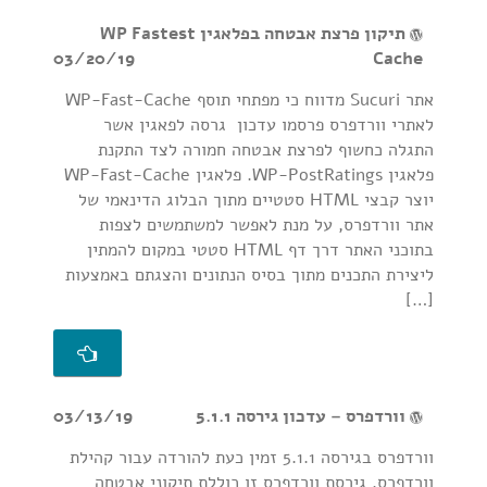
תיקון פרצת אבטחה בפלאגין WP Fastest
03/20/19
Cache
אתר Sucuri מדווח כי מפתחי תוסף WP-Fast-Cache
לאתרי וורדפרס פרסמו עדכון גרסה לפאגין אשר
התגלה כחשוף לפרצת אבטחה חמורה לצד התקנת
פלאגין WP-PostRatings. פלאגין WP-Fast-Cache
יוצר קבצי HTML סטטיים מתוך הבלוג הדינאמי של
אתר וורדפרס, על מנת לאפשר למשתמשים לצפות
בתוכני האתר דרך דף HTML סטטי במקום להמתין
ליצירת התכנים מתוך בסיס הנתונים והצגתם באמצעות
[…]
וורדפרס – עדכון גירסה 5.1.1
03/13/19
וורדפרס בגירסה 5.1.1 זמין כעת להורדה עבור קהילת
וורדפרס. גירסת וורדפרס זו כוללת תיקוני אבטחה