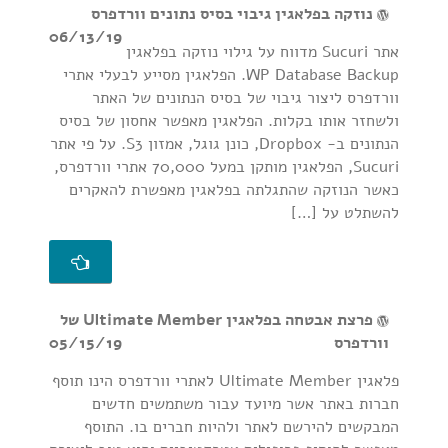
נוזקה בפלאגין גיבוי בסיס נתונים וורדפרס
06/13/19
אתר Sucuri מדווח על גילוי נוזקה בפלאגין
WP Database Backup. הפלאגין מסייע לבעלי אתרי
וורדפרס ליצור גיבוי של בסיס הנתונים של האתר
ולשחזר אותו בקלות. הפלאגין מאפשר אחסון של בסיס
הנתונים ב- Dropbox, כונן גוגל, אמזון S3. על פי אתר
Sucuri, הפלאגין מותקן במעל 70,000 אתרי וורדפרס,
כאשר הנוזקה שהתגלתה בפלאגין מאפשרת להאקרים
להשתלט על […]
פרצת אבטחה בפלאגין Ultimate Member של
וורדפרס
05/15/19
פלאגין Ultimate Member לאתרי וורדפרס הינו תוסף
חברות באתר אשר מיועד עבור משתמשים חדשים
המבקשים להירשם לאתר ולהיות חברים בו. התוסף