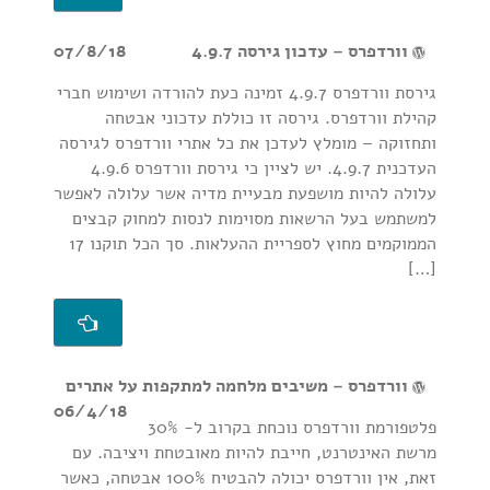
וורדפרס – עדכון גירסה 4.9.7
07/8/18
גירסת וורדפרס 4.9.7 זמינה כעת להורדה ושימוש חברי
קהילת וורדפרס. גירסה זו כוללת עדכוני אבטחה
ותחזוקה – מומלץ לעדכן את כל אתרי וורדפרס לגירסה
העדכנית 4.9.7. יש לציין כי גירסת וורדפרס 4.9.6
עלולה להיות מושפעת מבעיית מדיה אשר עלולה לאפשר
למשתמש בעל הרשאות מסוימות לנסות למחוק קבצים
הממוקמים מחוץ לספריית ההעלאות. סך הכל תוקנו 17
[…]
וורדפרס – משיבים מלחמה למתקפות על אתרים
06/4/18
פלטפורמת וורדפרס נוכחת בקרוב ל- 30%
מרשת האינטרנט, חייבת להיות מאובטחת ויציבה. עם
זאת, אין וורדפרס יכולה להבטיח 100% אבטחה, כאשר