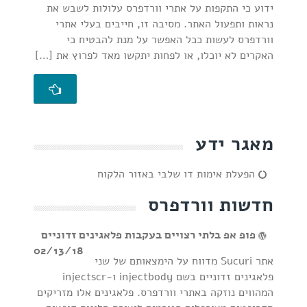
ידוע כי התקפות על אתרי וורדפרס עלולות לשבש את
נראות ותפעול האתר. מסיבה זו, חייבים בעלי אתרי
וורדפרס לעשות ככל האפשר על מנת להבטיח כי
האקרים לא יוכלו, או לפחות יתקשו מאד לפרוץ את […]
מאגר ידע
הפעלת אימות דו שלבי באזור הלקוח
חדשות וורדפרס
פופ אפ בלתי רצויים בעקבות פלאגינים זדוניים
02/13/18
אתר Sucuri מדווח על הימצאותם של שני
פלאגינים זדוניים בשם injectbody ו-injectscr
המהווים נוזקה באתרי וורדפרס. פלאגינים אלו מזריקים