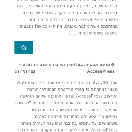
בדף התשלום, כמובן בזמן הגרוע ביותר האפשרי – חגי
דצמבר. מה שנראה תחילה כמקרה שגרתי של גניבת
פרטי כרטיסי אשראי, התברר כנוזקה הרבה יותר
מתוחכמת אשר מינפה גופנים, את ה-favicon וקבצים
נוספים בשימוש פחות […]
פרצת אבטחה בפלאגין וערכת עיצוב וורדפרס –
01/31/22
AccessPress
אתר SUCURI מדווח כי חוקרי אבטחה ב-Automatic
מצאו לאחרונה כי תוסף וורדפרס הפופולרי וערכת
העיצוב AccessPress נפגעו והתוכנה שלהם הוחלפה
בגרסאות הכוללות דלת אחורית על ידי מתקפת "שרשרת
אספקה". נראה כי פרצת האבטחה הזו התרחשה
בספטמבר 2021 ורק לאחרונה פורסמה לציבור.
משתמשים שהשתמשו בתוכנה שהושגה ישירות מאתר
AccessPress סיפקו ללא ידיעת התוקפים גישה לדלת