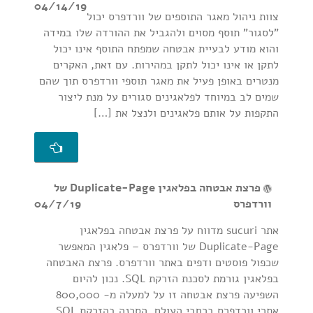
04/14/19
צוות ניהול מאגר התוספים של וורדפרס יכול
"לסגור" תוסף מסוים ולהגביל את ההורדה שלו במידה
והוא מודע לבעיית אבטחה שמפתח התוסף אינו יכול
לתקן או אינו יכול לתקן במהירות. עם זאת, האקרים
מנטרים באופן פעיל את מאגר תוספי וורדפרס תוך שהם
שמים לב במיוחד לפלאגינים סגורים על מנת ליצור
התקפות על אותם פלאגינים ולנצל את […]
פרצת אבטחה בפלאגין Duplicate-Page של
וורדפרס
04/7/19
אתר sucuri מדווח על פרצת אבטחה בפלאגין
Duplicate-Page של וורדפרס – פלאגין המאפשר
שכפול פוסטים ודפים באתר וורדפרס. פרצת האבטחה
בפלאגין גורמת לסכנת הזרקת SQL. נכון להיום
השפיעה פרצת אבטחה זו על למעלה מ- 800,000
אתרי וורדפרס ברחבי העולם. הסכנה בהזרקת SQL