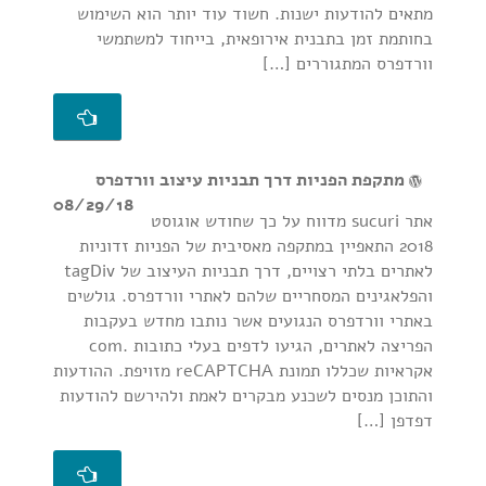
מתאים להודעות ישנות. חשוד עוד יותר הוא השימוש
בחותמת זמן בתבנית אירופאית, בייחוד למשתמשי
וורדפרס המתגוררים […]
מתקפת הפניות דרך תבניות עיצוב וורדפרס
08/29/18
אתר sucuri מדווח על כך שחודש אוגוסט
2018 התאפיין במתקפה מאסיבית של הפניות זדוניות
לאתרים בלתי רצויים, דרך תבניות העיצוב של tagDiv
והפלאגינים המסחריים שלהם לאתרי וורדפרס. גולשים
באתרי וורדפרס הנגועים אשר נותבו מחדש בעקבות
הפריצה לאתרים, הגיעו לדפים בעלי כתובות .com
אקראיות שכללו תמונת reCAPTCHA מזויפת. ההודעות
והתוכן מנסים לשכנע מבקרים לאמת ולהירשם להודעות
דפדפן […]