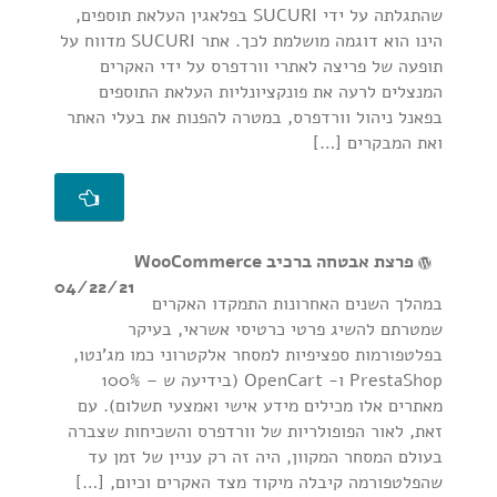
שהתגלתה על ידי SUCURI בפלאגין העלאת תוספים,
הינו הוא דוגמה מושלמת לכך. אתר SUCURI מדווח על
תופעה של פריצה לאתרי וורדפרס על ידי האקרים
המנצלים לרעה את פונקציונליות העלאת התוספים
בפאנל ניהול וורדפרס, במטרה להפנות את בעלי האתר
ואת המבקרים […]
פרצת אבטחה ברכיב WooCommerce
04/22/21
במהלך השנים האחרונות התמקדו האקרים
שמטרתם להשיג פרטי כרטיסי אשראי, בעיקר
בפלטפורמות ספציפיות למסחר אלקטרוני כמו מג'נטו,
PrestaShop ו- OpenCart (בידיעה ש – 100%
מאתרים אלו מכילים מידע אישי ואמצעי תשלום). עם
זאת, לאור הפופולריות של וורדפרס והשכיחות שצברה
בעולם המסחר המקוון, היה זה רק עניין של זמן עד
שהפלטפורמה קיבלה מיקוד מצד האקרים וכיום, […]