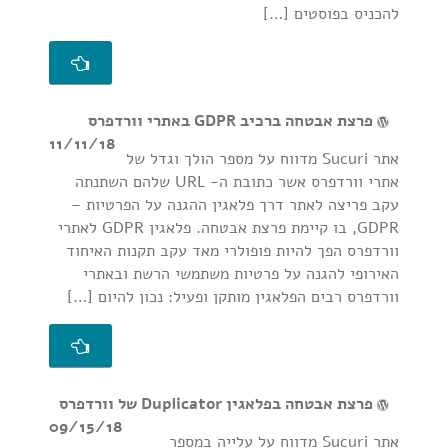
להכניס בפוסטים […]
פרצת אבטחה ברכיב GDPR באתרי וורדפרס
11/11/18
אתר Sucuri מדווח על מספר הולך וגדל של
אתרי וורדפרס אשר כתובת ה- URL שלהם השתנתה
עקב פריצה לאתר דרך פלאגין ההגנה על הפרטיות –
GDPR, בו קיימת פרצת אבטחה. פלאגין GDPR לאתרי
וורדפרס הפך להיות פופולרי מאד עקב תקנות האיחוד
האירופי להגנה על פרטיות משתמשי הרשת ובאתרי
וורדפרס רבים הפלאגין מותקן ופעיל: נכון להיום […]
פרצת אבטחה בפלאגין Duplicator של וורדפרס
09/15/18
אתר Sucuri מדווח על עלייה במספר