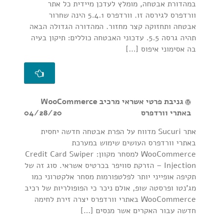
במהדורת אבטחה, מומלץ לעדכן מיידית כל אתר
וורדפרס לגירסה זו. וורדפרס 5.4.1 הינה שחרור
אבטחה ותחזוקה קצר מחזור. המהדורה הגדולה הבאה
תהיה גרסה 5.5. עדכוני האבטחה כוללים: תיקון בעיה
בה אסימוני איפוס […]
גניבת פרטי אשראי מרכיב WooCommerce
באתרי וורדפרס
04/28/20
אתר Sucuri מדווח על הפרת אבטחה חדשה יחסית
באתרי וורדפרס העושים שימוש במערכת
WooCommerce למסחר מקוון: Credit Card Swiper
Injection – הזרקת סוויפר בכרטיס אשראי. סוג זה של
תקיפה אופייני יותר לפלטפורמות מסחר אלקטרוני כמו
מג'נטו ופרסטה שופ, אולם ניכר כי הפופולריות של רכיב
WooCommerce באתרי וורדפרס יצרה זירת לחימה
חדשה עבור האקרים אשר מנסים […]