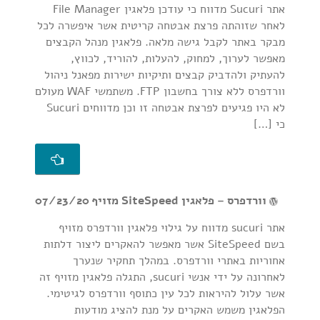
אתר Sucuri מדווח כי עודכן פלאגין File Manager
לאחר שזוהתה פרצת אבטחה קריטית אשר איפשרה לכל
מבקר באתר לקבל גישה מלאה. פלאגין מנהל הקבצים
מאפשר לערוך, למחוק, להעלות, להוריד, לכווץ,
להעתיק ולהדביק קבצים ותיקיות ישירות מפאנל ניהול
וורדפרס ללא צורך בחשבון FTP. משתמשי WAF מעולם
לא היו פגיעים לפרצת אבטחה זו וכן מדווחים Sucuri
כי […]
וורדפרס – פלאגין SiteSpeed מזויף
07/23/20
אתר sucuri מדווח על גילוי פלאגין וורדפרס מזויף
בשם SiteSpeed אשר מאפשר להאקרים ליצור דלתות
אחוריות באתרי וורדפרס. במהלך תחקיר שנערך
לאחרונה על ידי אנשי sucuri, התגלה פלאגין מזויף זה
אשר עלול להיראות לכל עין כתוסף וורדפרס לגיטימי.
הפלאגין משמש האקרים על מנת להציג מודעות