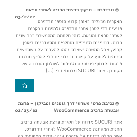
וורדפרס – תיקון פרצות הפניה לאתרי ספאם
03/2/22
האקרים מנצלים באופן קבוע תוספי וורדפרס
פגיעים כדי לסכן אתרי וורדפרס ולהפנות מבקרים
לאתרי ספאם והונאה. זוהי מלחמה המתמשכת כבר שנים
רבות. דומיינים מזוייפים מוחלפים ומתעדכנים באופן
קבוע, אבל המטרה נשארת זהה: להערים על משתמשים
תמימים ללחוץ על קישורים זדוניים כדי להפיץ תוכנות
פרסום ולדחוף פרסומות מזויפות לשולחן העבודה של
הקורבן. אתר SUCURI מדווחים כי […]
גניבת פרטי אשראי דרך גופנים ופביקון – פרצת
אבטחה ברכיב WooCommerce
02/23/22
אתר SUCURI מדווח על חקירת פרצת אבטחה ברכיב
החנות המקוונת WooCommerce לאתרי וורדפרס,
אשר החלה בדיווח על אזהרת אנטי-וירוס המופיעה רק