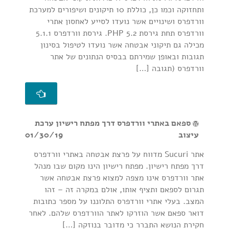
ותחזוקה וכמו כן, כוללת 10 תיקונים ושיפורים למערכת
וורדפרס ושינויים אשר נועדו לסייע לאחסון אתרי
וורדפרס תחת גירסת PHP 5.2. גירסת וורדפרס 5.1.1
מכילה גם תיקוני אבטחה אשר נועדו לטיפול בסינון
תגובות ובאופן שמירתם בבסיס הנתונים של אתר
וורדפרס (תגובה […]
ספאם באתרי וורדפרס דרך מפתח רישיון ערכת
עיצוב
01/30/19
אתר Sucuri מדווח על פרצת אבטחה באתרי וורדפרס
דרך מפתח רישיון. מפתח רישיון הינו מקום שבו מנהל
אתר וורדפרס אינו מצפה למצוא פרצת אבטחה אשר
תגרום לספאם ותציף אותו, אולם במקרה זה – זהו
המצב. בעלי אתרי וורדפרס התלוננו על מספר כתובות
דואר ספאם אשר הוזרקו לאתר הוורדפרס שלהם. לאחר
חקירת הנושא התברר כי מדובר בנוזקה […]