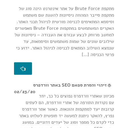
מתקפת Brute Force על אתר אינטרנט הינה סוג של
מתקפת סייבר המהווה ניסיונות להשגת שם משתמש
וסיסמא המתאימים לכניסה מורשית לניהול תכני האתר.
האקרים המשתמשים במתקפות Brute Force מאפשרים
למחשב מרוחק לבצע עבורם את העבודה – ניסיונות של
שילובים שונים של שמות משתמשים וסיסמאות, עד
שנמצא השילוב המתאים לכניסה לניהול האתר. ידוע כי
פרטי הכניסה […]
זיהוי והסרת ספאם SEO באתר וורדפרס
02/23/20
מכיוון שאתרי וורדפרס נפוצים כל כך, יחד
עם נקודות התורפה של אתרי וורדפרס, הם לעתים
קרובות יעד למתקפות והונאות. כאשר אתר וורדפרס
נפרץ, להאקר ניתנת למעשה יד חופשית לשלוט באתר
כדי לקדם כל מספר וסוג של יעדים זדוניים. במושג