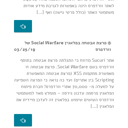
לאתר וורדפרס הינה באפשרות לגניבת מידע אודות
משתמשי האתר (כולל פרטי גישה) ואף […]
פרצת אבטחה בפלאגין Social Warfare של
וורדפרס
03/25/19
אתר Sucuri מדווח כי התגלתה פרצת אבטחה בתוסף
וורדפרס בשם Social Warfare. פרצת אבטחה זו
מאפשרת מתקפות XSS (פרצת אבטחה המאפשרת
Scripting בין אתרים) ועד כה נראה כי הפרצה השפיעה
על למעלה מ- 70,000 אתרי וורדפרס! חברת פיתוח
הפלאגין פרסמה עדכון גירסה – מומלץ מאד למשתמשי
וורדפרס העושים שימוש בפלאגין זה לעדכן מיידית את
הפלאגין […]