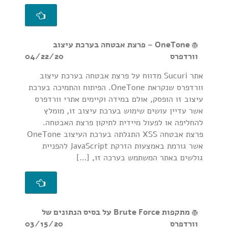
OneTone – פרצת אבטחה בערכת עיצוב
וורדפרס
04/22/20
אתר Sucuri מדווח על פרצת אבטחה בערכת עיצוב
וורדפרס שנקראת OneTone. הפיתוח והתמיכה בערכת
עיצוב זו הופסק, אולם במידה וקיימים אתרי וורדפרס
אשר עדיין עושים שימוש בערכת עיצוב זו, מומלץ
להחליפה או לפעול מיידית לתיקון פרצת האבטחה.
פרצת אבטחה XSS התגלתה בערכת העיצוב OneTone
אשר גורמת באמצעות הזרקת JavaScript להפניית
גולשים באתר המשתמש בערכה זו, […]
מתקפות Brute Force על בסיס הנתונים של
וורדפרס
03/15/20