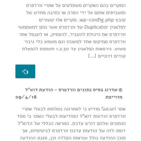
המקרים בהם האקרים משתלטים על אתרי וורדפרס
ומשביתים אותם על ידי הסרה או כתיבה מחדש של
קובץ wp-config.php. מקרים אלו קשורים
לפלאגין Duplicator של וורדפרס אשר נותן למשתמשי
וורדפרס את היכולת להעביר, להעתיק, או לשכפל אתר
וורדפרס ממיקום אחד למשנהו וגם משמש כלי גיבוי
פשוט. גירסאות הפלאגין עד 1.2.30 חשופות להפעלת
קודים זדוניים […]
שדרוג בסיס נתונים וורדפרס – הודעת דוא"ל
מזוייפת
09/4/18
אתר Sucuri מודיע כי לאחרונה נשלחות לבעלי אתרי
וורדפרס הודעות דוא"ל המודיעות לבעלי האתר כי מסד
הנתונים שלהם דורש עדכון. המראה הכללי של הדוא"ל
דומה לזה של הודעות עדכון וורדפרס לגיטימיות, אך
תוכן ההודעה כולל שגיאות הקלדה וכן, סגנון ההודעה