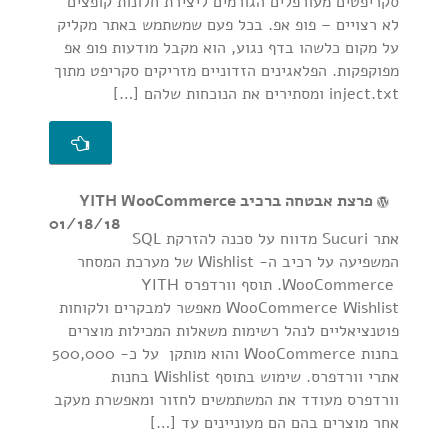
סקריפטים מעורפלים הגורמים ליצירת חלונות קופצים
לא רצויים – פופ אפ. בכל פעם שמשתמש באתר מקליק
על מקום כלשהו בדף נגוע, הוא מקבל מודעות פופ אפ
מפוקפקות. הפלאגינים הזדוניים מזריקים סקריפט מתוך
inject.txt ומסתירים את הנוכחות שלהם […]
פרצת אבטחה ברכיב YITH WooCommerce
01/18/18
אתר Sucuri מדווח על סכנה להזרקת SQL
המשפיעה על רכיב ה- Wishlist של מערכת המסחר
WooCommerce. תוסף וורדפרס YITH
WooCommerce Wishlist מאפשר למבקרים ולקוחות
פוטנציאליים לנהל רשימות משאלות המכילות מוצרים
בחנות WooCommerce והוא מותקן על כ- 500,000
אתרי וורדפרס. שימוש בתוסף Wishlist בחנות
וורדפרס מעודד את המשתמשים לחזור ומאפשרת מעקב
אחר מוצרים בהם הם מעוניינים עד […]