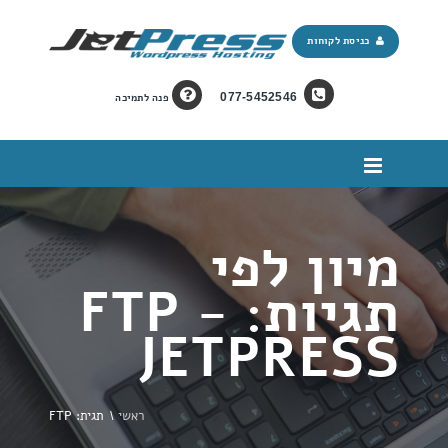
כניסת לקוחות
077-5452546
פנה לתמיכה
מיון לפי
תגיות: FTP -
JETPRESS
ראשי
\
תגית: FTP