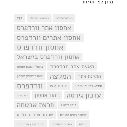
מיון לפי תגיות
FTP
Name Servers
Softaculous
אחסון אתר וורדפרס
אחסון אתרים וורדפרס
אחסון וורדפרס
אחסון וורדפרס בישראל
האצת אתר וורדפרס
ביטול חשבון אחסון
המלצה
התקנת אתר
הוספת דומיין לאחסון
וורדפרס
חומת אש
חידוש כרטיס אשראי
עדכון גירסה
ניהול אחסון
חשבונית
פרצת אבטחה
קובץ Hosts
שחזור אתר וורדפרס
שחזור בסיס נתונים
תשלום
שחרור חסימת IP
שחזור קובץ או תיקייה