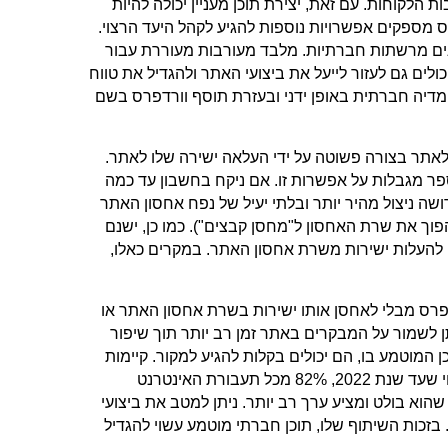
 הלקוחות. עם זאת, יצירת תוכן מעניין יכולה להיות
ספקים אפשרויות נוספות להגיע לקהל היעד הרצוי.
כנים מרשתות חברתיות. מלבד מעורבות מעוררת עבור
ים גם לעזור לייעל את ביצועי האתר ולהגדיל את טווח
 מדיה חברתית באופן ידני ובעזרת תוסף וורדפרס בשם
אפשרות להוסיף תוכן לאתר בצורה פשוטה על ידי העלאה ישירה שלו לאתר.
ר מגבלות על אפשרות זו. אם ניקח בחשבון עד כמה
שה ניצול מהיר יותר ובלתי יעיל של נפח אחסון האתר
וך את שרת האחסון ל"מחסן קבצים"). כמו כן, ישנם
ן להעלות ישירות משרת אחסון האתר. במקרים כאלו,
דפרס מבלי לאחסן אותו ישירות בשרת אחסון האתר או
ן לשמור על המבקרים באתר זמן רב יותר תוך שיפור
חר התוכן המוטמע בו, הם יכולים בקלות להגיע למקור. קיימות
סיבות נוספות להטמעת סרטונים והזנות מדיה חברתית באתר וורדפרס: צפוי שעד שנת 2022, 82% מכל תעבורת האינטרנט
 שהוא בולט ומציע ערך רב יותר. ניתן למטב את ביצועי
כות השיתוף שלו, תוכן חברתי מוטמע עשוי להגדיל