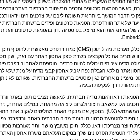
וחות המניעים העיקריים מאחורי ההצלחה בשיווק דיגיטלי הוא מעורבות
ת, כאשר הטמעת סרטונים ותכנים מרשתות חברתיות באתר וורדפרס מ
ק כי הדבר המושך ביותר את תשומת ליבם של צרכנים הינו וידאו ות
עד של אתר הוורדפרס, הטמעת סרטונים ופידים ברשתות חברתיות יכול
של המותג אותו הוא מייצג. בפוסט זה נדון בהטמעת סרטונים והזנות
EmbedSo
בדרך כלל, מערכות ניהול תוכן (CMS) כמו וורדפרס מ
ו שומרים את כל הקבצים בשרת ספק אחסון האתר עם זאת, ישנן מספ
ולטימדיה איכותיים יכולים להיות כבדים, הוספתם לאתר ורודפרס פירו
סון אתרים ללא הגבלת נפח יגביל אחסון קבצי מדיה על מנת שלא להפ
וכן מעניינים אחרים כגון פוסטים ברשתות החברתיות, שאותם לא נית
ת מהוות דרך לעקיפת הבעיה.
 הטמעת וידאו והזנות מדיה חברתית, למעשה מציבים תוכן באתר וור
כנים אלו למשאב חיצוני ולגרום ליציאה מהאתר. במילים אחרות, נית
חוויית המשתמש (UX). בנוסף, אם מבקרי האתר מחליטים לעקוב א
ת תיוצר מצריכת וידאו. ככלל, תוכן משובץ מושך יותר מעורבות מכיוון
על ידי הטמעת הסרטונים שלך במקום העלאתם משרת אחסון האתר. בז