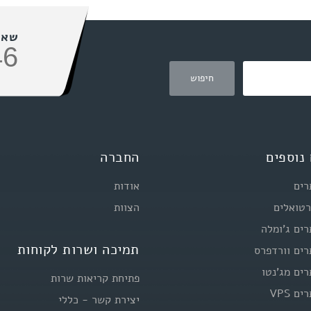
שאל
46
נוספים
החברה
רים
אודות
רטואלים
הצוות
רים ג'ומלה
תמיכה ושרות לקוחות
רים וורדפרס
רים מג'נטו
פתיחת קריאות שרות
ם VPS
יצירת קשר - כללי