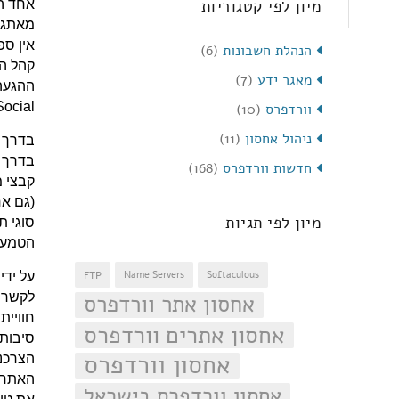
מיון לפי קטגוריות
אחד הכ
מאתגר
אין ספ
הנהלת חשבונות
(6)
קהל הי
מאגר ידע
(7)
ההגעה 
cial.
וורדפרס
(10)
ניהול אחסון
(11)
בדרך ז
חדשות וורדפרס
(168)
קבצי מ
(גם אח
מיון לפי תגיות
סוגי ת
הטמעו
FTP
Name Servers
Softaculous
על ידי
אחסון אתר וורדפרס
לקשר ת
אחסון אתרים וורדפרס
אחסון וורדפרס
הצרכני
האתר 
אחסון וורדפרס בישראל