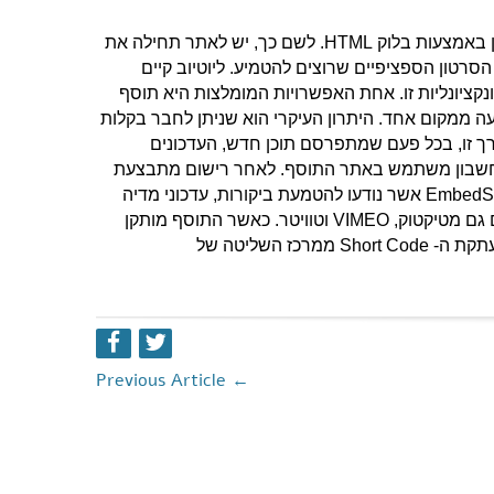
כברירת מחדל, עורך הבלוקים של וורדפרס מאפשר להטמיע כל סוג של תוכן באמצעות בלוק HTML. לשם כך, יש לאתר תחילה את
רטון הספציפיים שרוצים להטמיע. ליוטיוב קיים
קציונליות זו. אחת האפשרויות המומלצות היא תוסף
פעולות ההטמעה ממקום אחד. היתרון העיקרי הוא שניתן לחבר בקלות
דרך זו, בכל פעם שמתפרסם תוכן חדש, העדכונים
ר חשבון משתמש באתר התוסף. לאחר רישום מתבצעת
העברה לדף הבית של הפלאגין, שם ניתן לבחור בין ארבעת הכלים של EmbedSocial אשר נודעו להטמעת ביקורות, עדכוני מדיה
חברתית, אלבומי תמונות ופידים מאינסטגרם. קיימת אפשרות להוסיף פידים גם מטיקטוק, VIMEO וטוויטר. כאשר התוסף מותקן
ומופעל באתר וורדפרס ניתן להטמיע בקלות את העדכונים שנבחרו על ידי העתקת ה- Short Code ממרכז השליטה של
Previous Article
←