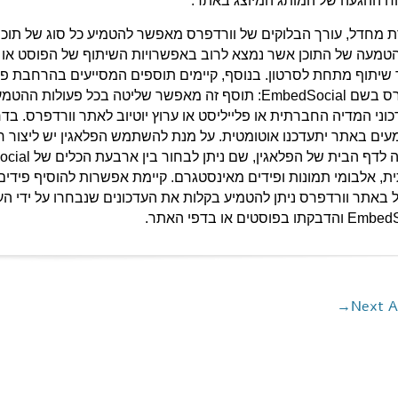
וח ההגעה של המותג המיוצג באתר.
טמעה של התוכן אשר נמצא לרוב באפשרויות השיתוף של הפוסט או הס
שיתוף מתחת לסרטון. בנוסף, קיימים תוספים המסייעים בהרחבת פונ
וורדפרס בשם EmbedSocial: תוסף זה מאפשר שליטה בכל 
וני המדיה החברתית או פלייליסט או ערוץ יוטיוב לאתר וורדפרס. ב
עים באתר יתעדכנו אוטומטית. על מנת להשתמש הפלאגין יש ליצו
תו בפוסטים או בדפי האתר.
→
Next A