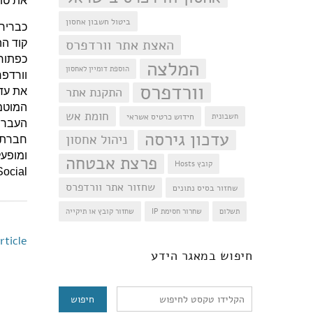
את טו
ביטול חשבון אחסון
האצת אתר וורדפרס
קוד הה
כפתור 
המלצה
הוספת דומיין לאחסון
וורדפרס
התקנת אתר
את עדכ
המוטמ
חומת אש
חידוש כרטיס אשראי
חשבונית
עדכון גירסה
ניהול אחסון
פרצת אבטחה
קובץ Hosts
EmbedSocial והדבק
שחזור אתר וורדפרס
שחזור בסיס נתונים
תשלום
שחרור חסימת IP
שחזור קובץ או תיקייה
rticle
חיפוש
חיפוש במאגר הידע