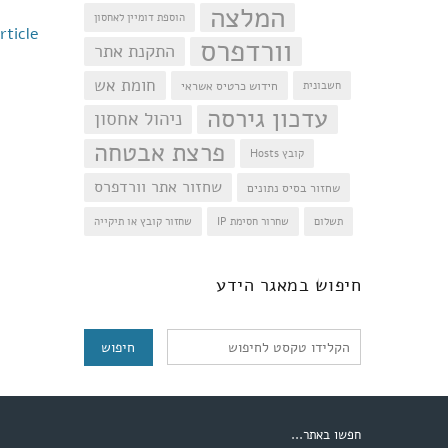
המלצה
הוספת דומיין לאחסון
rticle
וורדפרס
התקנת אתר
חומת אש
חידוש כרטיס אשראי
חשבונית
עדכון גירסה
ניהול אחסון
פרצת אבטחה
קובץ Hosts
שחזור אתר וורדפרס
שחזור בסיס נתונים
תשלום
שחרור חסימת IP
שחזור קובץ או תיקייה
חיפוש
חיפוש במאגר הידע
חפשו באתר...