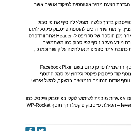
של הגדרת הצעת מחיר אוטומטית למיקוד אנשים אשר
יסבוק בדרך כלשהי מומלץ להוסיף את פייסבוק
יין, קיימות שתי דרכים להוספת פייסבוק פיקסל לאתר
וורדפרס: באופן ידני (ללא פלאגין) – דורש יצירה של קוד מעקב בפייסבוק ולאחר מכן הוספה של סקריפט ל- Header אתר וורדפרס.
Pixel Caff מבית AdEspresso – מסייע בהעברת מידע מעקב נוסף לפייסבוק כמו משתמשים
כתובת אתר ספציפית או לחיצה על קישור וכמו כן,
על מנת לוודא כי פייסבוק פיקסל פועל באתר הוורדפרס, ניתן להשתמש בתוסף הרשמי לדפדפן כרום בשם Facebook Pixel
ו נוסף קוד פייסבוק פיקסל וללחוץ על סמל התוסף
וסף אודות הנתונים הנמצאים במעקב, למשל אירועי
פרס, כולל בתוכו אפשרות מובנית לשימוש לוקלי בפייסבוק פיקסל. כמו
כן, במידה ומתקבלת הודעת שגיאה באתר וורדפרס: leverage browser caching – הפעלת פייסבוק פיקסל דרך תוסף WP-Rocket