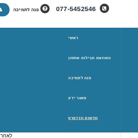
077-5452546
פנה לתמיכה
ראשי
השוואת חבילות אחסון
פייסבוק פיקסל 
פנה לתמיכה
מאגר ידע
מיון לפי קטגוריות
פייסבו
חדשות וורדפרס
מסייע 
פיקסל 
הנהלת חשבונות
(6)
לאחר ה