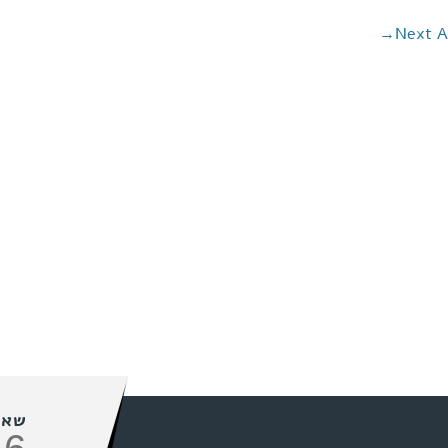
→
Next A
שאל