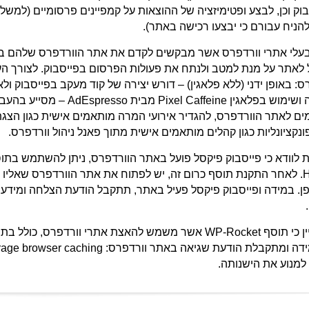
וק וכן, לבצע ופטימיזציה של ההוצאות על קמפיינים פרסומיים (למ
הניח עבורם כי יבצעו רכישה באתר).
בעלי אתרי וורדפרס אשר מבקשים לקדם את אתר הוורדפרס שלהם בפי
לאתר על מנת למטב ולנתח את פעולות הפרסום בפייסבוק. לצורך הענ
התקנה ושימוש בפלאגין eine
ם לאתר הוורדפרס, להגדיר אירועי המרה מותאמים אישית כגון הצגת 
ונקציונליות כגון קהלים מותאמים אישית מתוך פאנל ניהול וורדפרס.
Helper. לאחר התקנת תוסף כרום זה, יש לפתוח את אתר הוורדפרס שאלי
. במידה ופייסבוק פיקסל פעיל באתר, תתקבל הודעת הצלחה ומידע נ
יש לציין כי תוסף WP-Rocket אשר משמש להאצת אתרי וורד
למנוע את הישנותה.