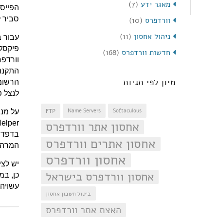
מאגר ידע
(7)
הפייסב
סביר ל
וורדפרס
(10)
ניהול אחסון
(11)
עבור 
פיקסל 
חדשות וורדפרס
(168)
מיון לפי תגיות
הרשומי
לנצל פ
FTP
Name Servers
Softaculous
אחסון אתר וורדפרס
בדפדפן
אחסון אתרים וורדפרס
המרה.
אחסון וורדפרס
אחסון וורדפרס בישראל
עשויה 
ביטול חשבון אחסון
האצת אתר וורדפרס