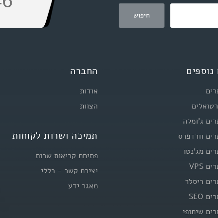
46
נוספים
החברה
רים
אודות
רטואלים
הצוות
רים ג'ומלה
תמיכה ושרות לקוחות
רים וורדפרס
רים מג'נטו
פתיחת קריאות שרות
ם VPS
יצירת קשר - כללי
רים ריסלר
מאגר ידע
ם SEO
רים שיתופי