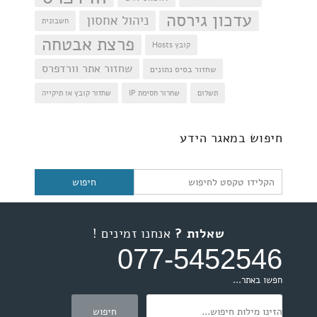
עדכון גירסה
ניהול אחסון
חשבונית
פרצת אבטחה
קובץ Hosts
שחזור אתר וורדפרס
שחזור בסיס נתונים
תשלום
שחרור חסימת IP
שחזור קובץ או תיקייה
חיפוש
חיפוש במאגר הידע
שאלות ?
אנחנו זמינים !
077-5452546
חפשו באתר...