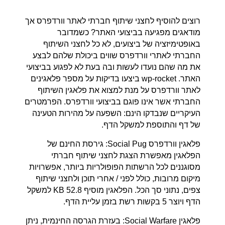
רוצים להוסיף לחצני שיתוף חברתי לאתר וורדפרס אך
מודאגים מפגיעה בביצועי האתר? כשמדובר
באופטימיזציה של ביצועים, לא כל לחצני השיתוף
החברתי לאתרי וורדפרס שווים ביכולת שלהם לבצע
את מה שהם נועדו לעשות ובה בעת לא לפגוע בביצועי
האתר. wp-rocket ביצעו בדיקות על מספר פלאגינים
לאתר וורדפרס על מנת למצוא את פלאגין השיתוף
החברתי אשר אינו פוגם בביצועי וורדפרס. הפרמטרים
העיקריים שנבדקו הינם: השפעה על מהירות הטעינה
של דף והתוספת למשקל הדף.
פלאגין וורדפרס Social Pug: גירסת החינם של
הפלאגין מאפשרת הצגת לחצני שיתוף חברתי
מסוגננים לכל הרשתות הפופולריות ביותר, אפשרויות
מיקום מרובות, כולל לפני / אחרי תוכן ולחצני שיתוף
צפים, נתוני סך הכל. הפלאגין מוסיף 52.8 KB למשקל
הדף ויוצר 5 בקשות רשת בזמן עליית הדף.
פלאגין Social Warfare: בעזרת הגרסה החינמית, ניתן