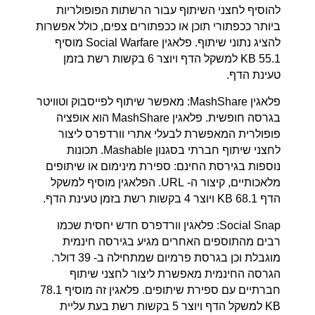
להוסיף לחצני השיתוף עבור הרשתות הפופולריות
ביותר ככפתורי תוכן או ככפתורים צפים, כולל אפשרות
להציג נתוני שיתוף. פלאגין Social Warfare מוסיף
55.1 KB למשקל הדף ויוצר 6 בקשות רשת בזמן
טעינת הדף.
פלאגין MashShare: מאפשר שיתוף לפייסבוק וטוויטר
בגרסה חופשית. פלאגין MashShare הוא אופציה
פופולרית המאפשרת לבעלי אתרי וורדפרס ליצור
לחצני שיתוף חברתי בסגנון Mashable. תכונות
נוספות בגירסת החינם: ספירת מינימום או שיתופים
מלאכותיים, קיצור ה- URL. הפלאגין מוסיף למשקל
הדף 68.1 KB ויוצר 4 בקשות רשת בזמן טעינת הדף.
Social Snap: פלאגין וורדפרס חדש יחסית שכמו
רבים מהתוספים האחרים מגיע בגירסה חינמית
מוגבלת וכן בגרסת פרמיום שמתחילה ב- 39 דולר.
הגרסה החינמית מאפשרת ליצור לחצני שיתוף
חברתיים עם ספירת שיתופים. פלאגין זה מוסיף 78.1
KB למשקל הדף ויוצר 5 בקשות רשת בעת עליית