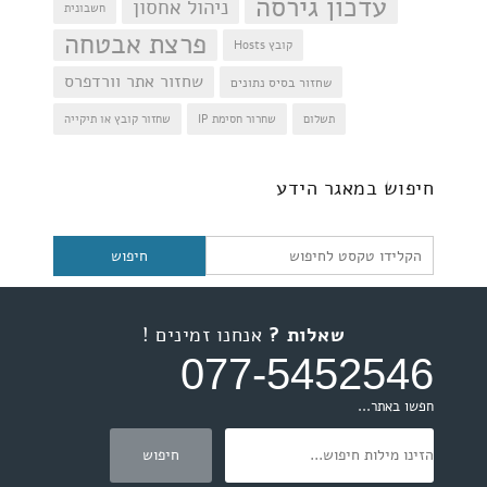
עדכון גירסה
ניהול אחסון
חשבונית
פרצת אבטחה
קובץ Hosts
שחזור אתר וורדפרס
שחזור בסיס נתונים
תשלום
שחרור חסימת IP
שחזור קובץ או תיקייה
חיפוש
חיפוש במאגר הידע
שאלות ?
אנחנו זמינים !
077-5452546
חפשו באתר...