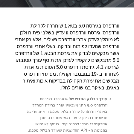
וורדפרס בגירסה 5.0 בטא 1 שוחררה לקהילת
וורדפרס. גירסת וורדפרס זו עדיין בשלבי פיתוח ולכן
לא מומלץ לעדכן אתרי וורדפרס פעילים, אלא רק אתרי
וורדפרס שנועדו לפיתוח ובדיקה. בעלי אתרי וורדפרס
אשר מבקשים לבדוק את גירסת הבטא 1 של וורדפרס
5.0 מתבקשים להקפיד לעדכן את תוסף עורך גוטנברג
לגירסה 4.1. גירסת וורדפרס 5.0 הסופית מיועדת
לשחרור ב -19 בנובמבר וקהילת מפתחי וורדפרס
מבקשים את עזרת הקהילה בבדיקות איכות ואיתור
באגים, בעיקר במישורים להלן:
עורך הבלוק החדש של גוטנברג
בגירסת
וורדפרס 5.0 הינו מעכשיו עורך ברירת המחדל
באתרי וורדפרס! עורך הבלוק מספק חוויית עריכה
חדשנית בו ניתן ליצור בגמישות רבה תוכן
אטרקטיבי מבלי לכתוב קוד, בנוסף לשימוש
בתכונות ה- API החדשניות שעורך הבלוק מספק.