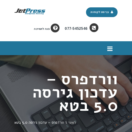
כניסת לקוחות
077-5452546
פנה לתמיכה
וורדפרס –
עדכון גירסה
5.0 בטא
ראשי
\
וורדפרס – עדכון גירסה 5.0 בטא