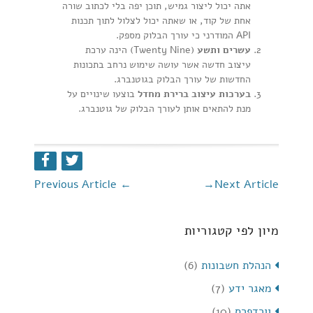
אתה יכול ליצור גמיש, תוכן יפה בלי לכתוב שורה
אחת של קוד, או שאתה יכול לצלול לתוך תכנות
API המודרני כי עורך הבלוק מספק.
עשרים ותשע
(Twenty Nine) הינה ערכת
עיצוב חדשה אשר עושה שימוש נרחב בתכונות
החדשות של עורך הבלוק בגוטנברג.
בערכות עיצוב ברירת מחדל
בוצעו שינויים על
מנת להתאים אותן לעורך הבלוק של גוטנברג.
Previous Article
←
→
Next Article
מיון לפי קטגוריות
הנהלת חשבונות
(6)
מאגר ידע
(7)
וורדפרס
(10)