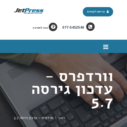
כניסת לקוחות
077-5452546
פנה לתמיכה
וורדפרס -
עדכון גירסה
5.7
ראשי
\
וורדפרס – עדכון גירסה 5.7