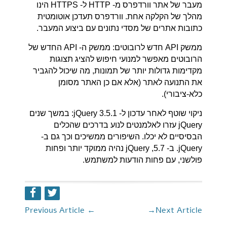
מעבר של אתר וורדפרס מ- HTTP ל- HTTPS הינו
מהלך של הקלקה אחת. וורדפרס תעדכן אוטומטית
כתובות אתרים של מסדי נתונים עם ביצוע המעבר.
ממשק API חדש לרובוטים: ממשק ה- API החדש של
הרובוטים מאפשר למנועי חיפוש להציג תצוגות
מקדימות גדולות יותר של תמונות, מה שיכול להגביר
את התנועה לאתר (אלא אם כן האתר מסומן
כלא-ציבורי).
ניקוי שוטף לאחר עדכון ל- jQuery 3.5.1: במשך שנים
jQuery עזרו לאלמנטים לנוע בדרכים שהכלים
הבסיסיים לא יכלו. השיפורים ממשיכים וכך גם ב-
jQuery. ב- 5.7, jQuery נהיה ממוקד יותר ופחות
פולשני, עם פחות הודעות למשתמש.
Previous Article
←
→
Next Article