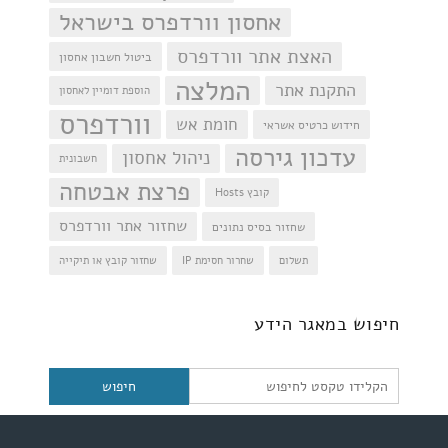
אחסון וורדפרס בישראל
האצת אתר וורדפרס
ביטול חשבון אחסון
המלצה
התקנת אתר
הוספת דומיין לאחסון
וורדפרס
חומת אש
חידוש כרטיס אשראי
עדכון גירסה
ניהול אחסון
חשבונית
פרצת אבטחה
קובץ Hosts
שחזור אתר וורדפרס
שחזור בסיס נתונים
תשלום
שחרור חסימת IP
שחזור קובץ או תיקייה
חיפוש
חיפוש במאגר הידע