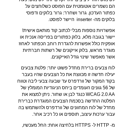
הם נשמרים אוטומטית עם הפוסט כשלוחצים על
כפתור העדכון. גרור ושחרר: גרור בלוקים ודפוסי
בלוקים מה- inserter היישר לפוסט.
אפשרויות נוספות מבלי לכתוב קוד מותאם אישית!
יישור בגובה מלא, בלוק כפתורים בפריסה אנכית או
אופקית כולל אפשרות להגדרת רוחב הכפתור לאחוז
מוגדר מראש, בלוק אייקונים של רשתות חברתיות
אשר מאפשר שינוי גודל האייקונים.
לוח צבעים ברירת מחדל פשוט יותר: פלטת צבעים
יעילה חדשה זו מכווצת את כל הצבעים שהיו בעבר
בקוד המקור של וורדפרס עד שבעה צבעי ליבה וטווח
של 56 גוונים העומדים ביחס הניגודיות המומלץ של
WCAG 2.0 AA כנגד לבן או שחור. ניתן למצוא את
הפלטה החדשה בסכמת הצבעים המוגדרת כברירת
מחדל של לוח המחוונים של וורדפרס ולהשתמש בה
עבור ערכות עיצוב, תוספים או כל רכיב אחר.
מ- HTTP ל- HTTPS בלחיצה אחת: החל מעכשיו,