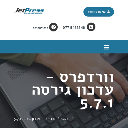
כניסת לקוחות
077-5452546
פנה לתמיכה
וורדפרס -
עדכון גירסה
5.7.1
ראשי
\
וורדפרס – עדכון גירסה 5.7.1