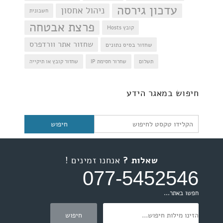
עדכון גירסה
ניהול אחסון
חשבונית
פרצת אבטחה
קובץ Hosts
שחזור אתר וורדפרס
שחזור בסיס נתונים
תשלום
שחרור חסימת IP
שחזור קובץ או תיקייה
חיפוש
חיפוש במאגר הידע
שאלות ?
אנחנו זמינים !
077-5452546
חפשו באתר...