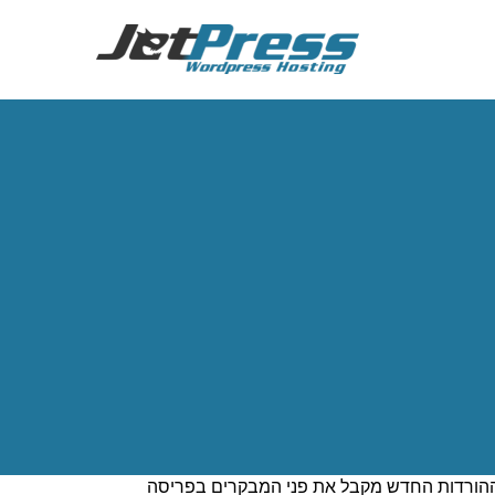
ראשי
\
עיצוב חדש לאתר WordPress.org
פלטפורמת וורדפרס התפתחה משמעותית בשנים האחרונות ועל מנת להדגיש את העוצמה של וורדפרס ב- WordPress.org,
פים החדש הללו נוצרו בהשראת המראה והתחושה
לב ליתרונות ולחוויה של השימוש בוורדפרס, תוך
ההורדות החדש מקבל את פני המבקרים בפריסה