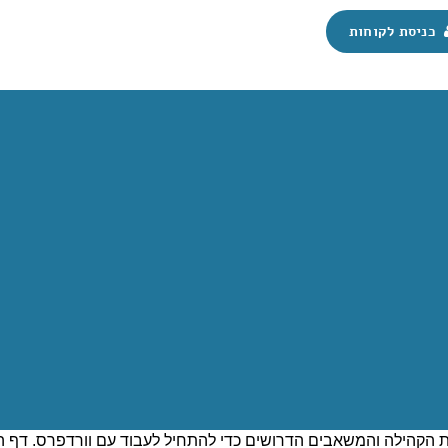
כניסת לקוחות
WOR
ות האחרונים עלה עיצוב חדש לדף בית ועמוד ההורדות. עיצובי הד
ת שפלטפורמת וורדפרס ידועה בו. דף הבית החדש מושך יותר תשומת 
 הקהילה והמשאבים הדרושים כדי להתחיל לעבוד עם וורדפרס. דף 