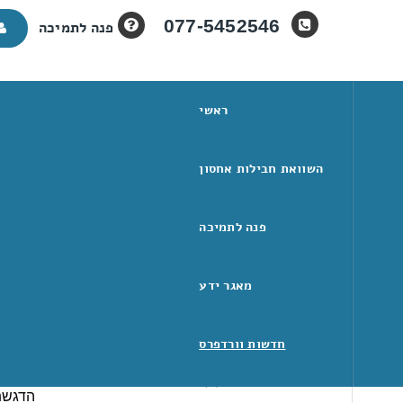
077-5452546
פנה לתמיכה
ראשי
השוואת חבילות אחסון
עיצוב חדש לאתר DPRESS.ORG
פנה לתמיכה
מאגר ידע
מיון לפי קטגוריות
חדשות וורדפרס
בשבוע
הג'אזי
הנהלת חשבונות
(6)
הדגשת