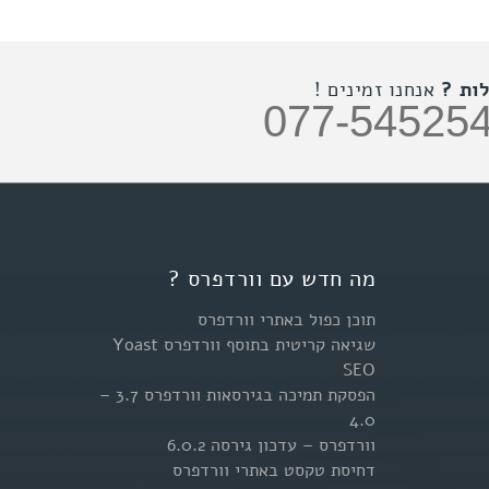
ות ?
אנחנו זמינים !
077-54525
מה חדש עם וורדפרס ?
תוכן כפול באתרי וורדפרס
שגיאה קריטית בתוסף וורדפרס Yoast
SEO
הפסקת תמיכה בגירסאות וורדפרס 3.7 –
4.0
וורדפרס – עדכון גירסה 6.0.2
דחיסת טקסט באתרי וורדפרס