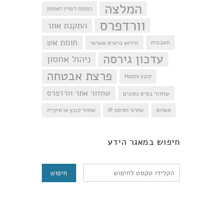
המלצה
הוספת דומיין לאחסון
וורדפרס
התקנת אתר
חומת אש
חידוש כרטיס אשראי
חשבונית
עדכון גירסה
ניהול אחסון
פרצת אבטחה
קובץ Hosts
שחזור אתר וורדפרס
שחזור בסיס נתונים
תשלום
שחרור חסימת IP
שחזור קובץ או תיקייה
חיפוש
חיפוש במאגר הידע