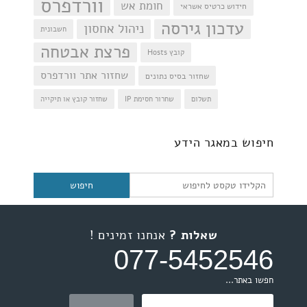
וורדפרס
חומת אש
חידוש כרטיס אשראי
עדכון גירסה
ניהול אחסון
חשבונית
פרצת אבטחה
קובץ Hosts
שחזור אתר וורדפרס
שחזור בסיס נתונים
תשלום
שחרור חסימת IP
שחזור קובץ או תיקייה
חיפוש
חיפוש במאגר הידע
שאלות ?
אנחנו זמינים !
077-5452546
חפשו באתר...